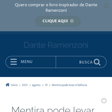
Quero comprar o livro inspirador de Dante
Ramenzoni
CLIQUE AQUI
Dante Ramenzoni
MENU
BUSCA
Pular para o conteúdo
Início
2021
agosto
19
Mentira pode levar à falência
Mentira pode levar