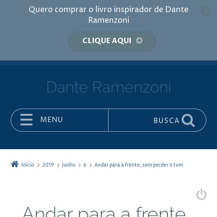
Quero comprar o livro inspirador de Dante
Ramenzoni
CLIQUE AQUI
Dante Ramenzoni
MENU
BUSCA
Pular para o conteúdo
Início
2019
junho
6
Andar para a frente, sem perder o tom
Andar para a frente,